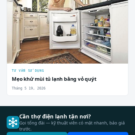
TƯ VẤN SỬ DỤNG
Mẹo khử mùi tủ lạnh bằng vỏ quýt
Tháng 5 19, 2026
Cần thợ điện lạnh tận nơi?
Gọi tổng đài — kỹ thuật viên có mặt nhanh, báo giá
trước.