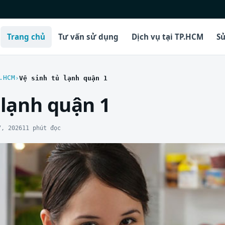
Trang chủ
Tư vấn sử dụng
Dịch vụ tại TP.HCM
Sử
.HCM
Vệ sinh tủ lạnh quận 1
 lạnh quận 1
7, 2026
11 phút đọc