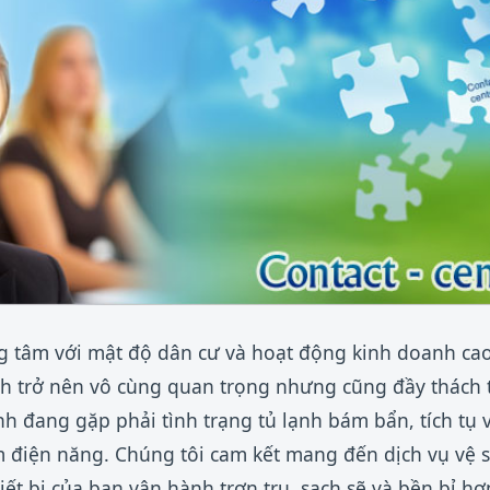
g tâm với mật độ dân cư và hoạt động kinh doanh cao
nh trở nên vô cùng quan trọng nhưng cũng đầy thách 
nh đang gặp phải tình trạng tủ lạnh bám bẩn, tích tụ 
m điện năng. Chúng tôi cam kết mang đến dịch vụ vệ si
ết bị của bạn vận hành trơn tru, sạch sẽ và bền bỉ hơ