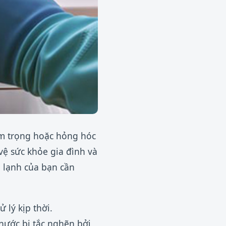
êm trọng hoặc hỏng hóc
vệ sức khỏe gia đình và
ủ lạnh của bạn cần
 lý kịp thời.
nước bị tắc nghẽn bởi