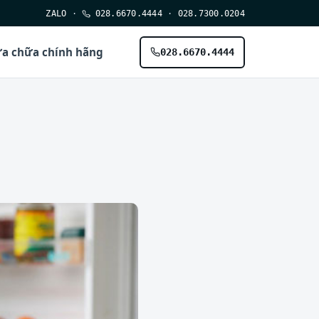
ZALO
·
028.6670.4444
·
028.7300.0204
a chữa chính hãng
028.6670.4444