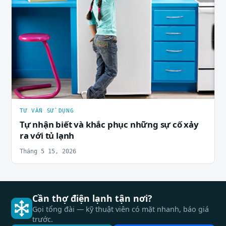
TƯ VẤN SỬ DỤNG
Tự nhận biết và khắc phục những sự cố xảy
ra với tủ lạnh
Tháng 5 15, 2026
Cần thợ điện lạnh tận nơi?
Gọi tổng đài — kỹ thuật viên có mặt nhanh, báo giá
trước.