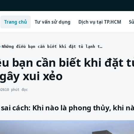
Trang chủ
Tư vấn sử dụng
Dịch vụ tại TP.HCM
Sử
Những điều bạn cần biết khi đặt tủ lạnh trong bếp gây xui xẻo
 bạn cần biết khi đặt t
gây xui xẻo
026
10 phút đọc
h sai cách: Khi nào là phong thủy, khi 