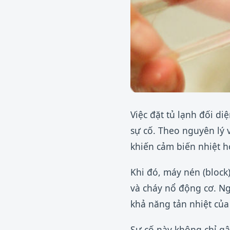
Việc đặt tủ lạnh đối d
sự cố. Theo nguyên lý 
khiến cảm biến nhiệt h
Khi đó, máy nén (block)
và cháy nổ động cơ. Ng
khả năng tản nhiệt của
Sự cố này không chỉ gâ