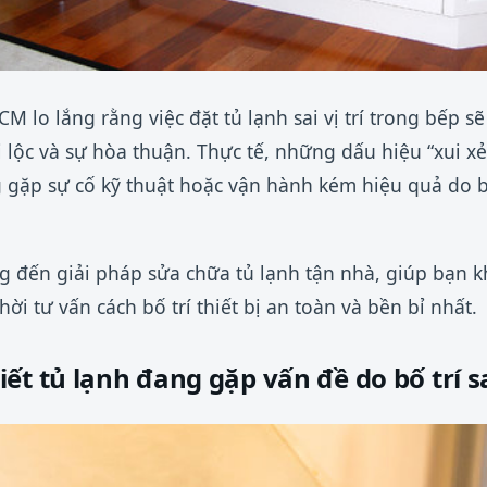
CM lo lắng rằng việc đặt tủ lạnh sai vị trí trong bếp s
 lộc và sự hòa thuận. Thực tế, những dấu hiệu “xui x
 gặp sự cố kỹ thuật hoặc vận hành kém hiệu quả do b
 đến giải pháp sửa chữa tủ lạnh tận nhà, giúp bạn kh
hời tư vấn cách bố trí thiết bị an toàn và bền bỉ nhất.
ết tủ lạnh đang gặp vấn đề do bố trí s