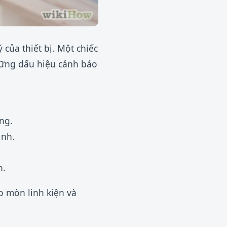
 của thiết bị. Một chiếc
hững dấu hiệu cảnh báo
ng.
ình.
h.
 mòn linh kiện và