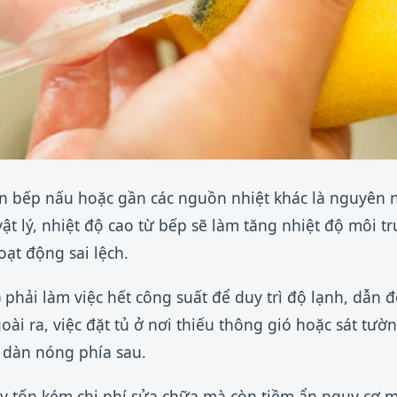
iện bếp nấu hoặc gần các nguồn nhiệt khác là nguyên
vật lý, nhiệt độ cao từ bếp sẽ làm tăng nhiệt độ môi 
oạt động sai lệch.
 phải làm việc hết công suất để duy trì độ lạnh, dẫn 
oài ra, việc đặt tủ ở nơi thiếu thông gió hoặc sát tườ
 dàn nóng phía sau.
y tốn kém chi phí sửa chữa mà còn tiềm ẩn nguy cơ m