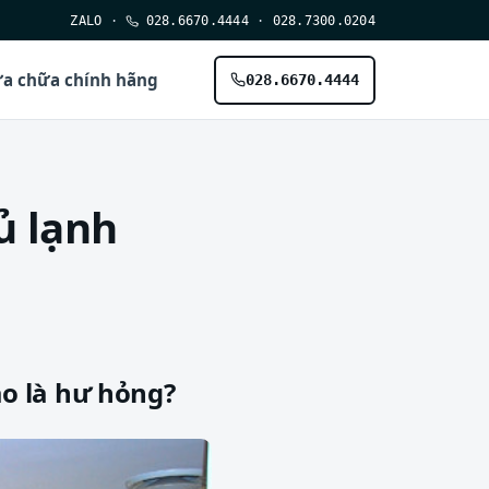
ZALO
·
028.6670.4444
·
028.7300.0204
a chữa chính hãng
028.6670.4444
ủ lạnh
nào là hư hỏng?