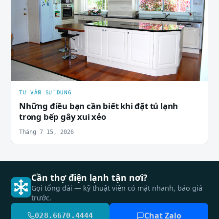
TƯ VẤN SỬ DỤNG
Những điều bạn cần biết khi đặt tủ lạnh
trong bếp gây xui xẻo
Tháng 7 15, 2026
Cần thợ điện lạnh tận nơi?
Gọi tổng đài — kỹ thuật viên có mặt nhanh, báo giá
trước.
Chat Zalo
028.6670.4444