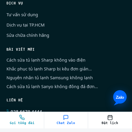
DỊCH VỤ
Tư vấn sử dụng
Dịch vụ tại TP.HCM
Sửa chữa chính hãng
BÀI VIẾT MỚI
Cách sửa tủ lạnh Sharp không vào điện
Khắc phục tủ lạnh Sharp bị kêu đơn giản…
Nguyên nhân tủ lạnh Samsung không lạnh
Cách sửa tủ lạnh Sanyo không đông đá đơn…
LIÊN HỆ
028.6670.4444
028.7300.0204
Gọi tổng đài
Chat Zalo
Đặt lịch
Chat Zalo